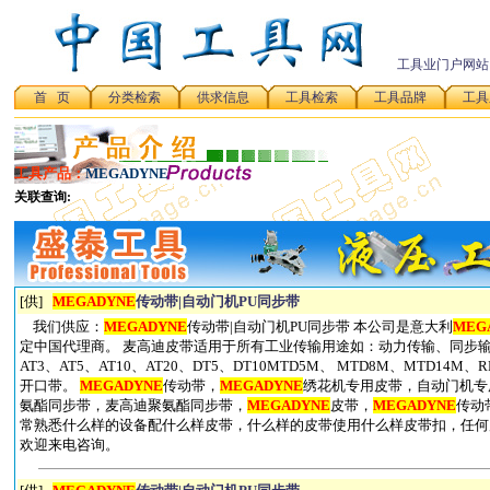
工具业门户网站
首 页
分类检索
供求信息
工具检索
工具品牌
工具
工具产品：
MEGADYNE
[供]
MEGADYNE
传动带|自动门机PU同步带
我们供应：
MEGADYNE
传动带|自动门机PU同步带 本公司是意大利
MEG
定中国代理商。 麦高迪皮带适用于所有工业传输用途如：动力传输、同步输送、
AT3、AT5、AT10、AT20、DT5、DT10MTD5M、 MTD8M、MTD14M、
开口带。
MEGADYNE
传动带，
MEGADYNE
绣花机专用皮带，自动门机专用
氨酯同步带，麦高迪聚氨酯同步带，
MEGADYNE
皮带，
MEGADYNE
传动
常熟悉什么样的设备配什么样皮带，什么样的皮带使用什么样皮带扣，任何
欢迎来电咨询。