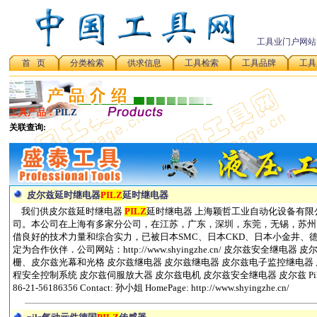
工具业门户网站
首 页
分类检索
供求信息
工具检索
工具品牌
工具
工具产品：
PILZ
皮尔兹延时继电器
PILZ
延时继电器
我们供皮尔兹延时继电器
PILZ
延时继电器 上海颖哲工业自动化设备有
司。本公司在上海有多家分公司，在江苏，广东，深圳，东莞，无锡，苏州
借良好的技术力量和综合实力，已被日本SMC、日本CKD、日本小金井、
定为合作伙伴．公司网站：http://www.shyingzhe.cn/ 皮尔兹安全继
栅、皮尔兹光幕和光格 皮尔兹继电器 皮尔兹继电器 皮尔兹电子监控继电器
程安全控制系统 皮尔兹伺服放大器 皮尔兹电机 皮尔兹安全继电器 皮尔兹 Pilz Addre
86-21-56186356 Contact: 孙小姐 HomePage: http://www.shyingzhe.cn/