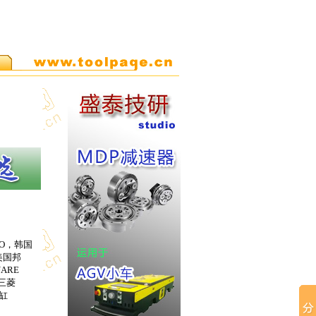
O，韩国
美国邦
UARE
、三菱
气缸