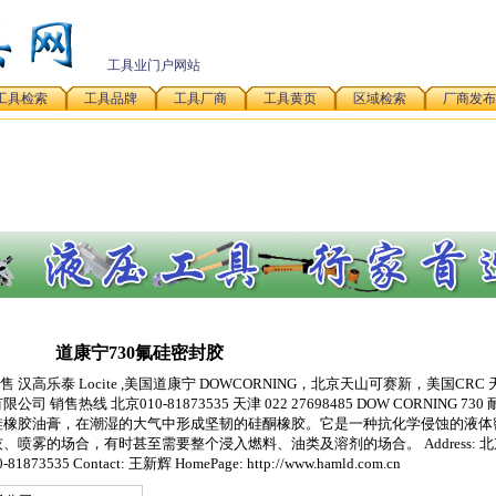
工具业门户网站
工具检索
工具品牌
工具厂商
工具黄页
区域检索
厂商发布
道康宁730氟硅密封胶
高乐泰 Locite ,美国道康宁 DOWCORNING，北京天山可赛新，美国CRC
线 北京010-81873535 天津 022 27698485 DOW CORNING 730
硅橡胶油膏，在潮湿的大气中形成坚韧的硅酮橡胶。它是一种抗化学侵蚀的液体
喷雾的场合，有时甚至需要整个浸入燃料、油类及溶剂的场合。 Address: 
873535 Contact: 王新辉 HomePage: http://www.hamld.com.cn