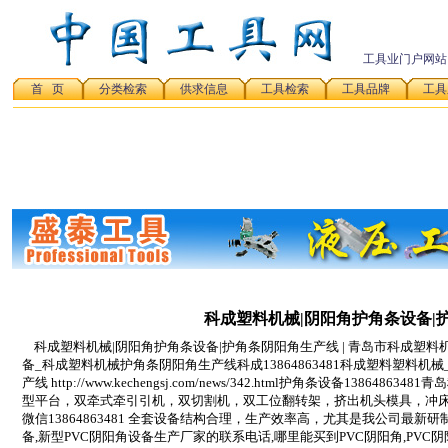
工具业门户网站
首 页
分类检索
供求信息
工具检索
工具品牌
工具
科成塑料机械|阴阳角护角条设备|
科成塑料机械|阴阳角护角条设备|护角条阴阳角生产线 | 青岛市科成塑料
备_科成塑料机械护角条阴阳角生产线科成13864863481科成塑料塑料
产线 http://www.kechengsj.com/news/342.html护角条设备1
型平台，双牵式牵引引机，双切割机，双工位翻转架，挤出机头模具，冲床
微信13864863481 全套设备结构合理，生产效率高，尤其是我公司最
备,新型PVC阴阳角设备生产厂家的联系电话,哪里能买到PVC阴阳角,PVC