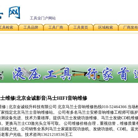
工具业门户网站
工具检索
工具品牌
工具厂商
工具黄页
区域检索
厂商发布
士维修|北京金诚影音|马士HIFI音响维修
修 | 北京金诚锐升科技有限公司 北京马兰士音响维修热线010-52464366.当
家指定北京马兰士音响维修站。 公司有多名马兰士安桥音响维修工程师可循
检测设备先进、技术力量雄厚。提供马兰士发烧功放维修、马兰士发烧CD机维
修。更换马兰士CD激光头立等可取。 公司维修价格合理，重视信誉，维修质量
后顾之忧。公司销售全系列马兰士家庭影院功放机、发烧功放机、CD机、蓝光
户光临。技术咨询13621218536王工