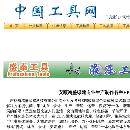
工具业门户网站
首 页
分类检索
供求信息
工具检索
工具品牌
工具
安顺鸿盛绿建专业生产制作各种EP
吉林省鸿盛绿建科技有限公司专业批发各种EPS模块绿色集成房屋 鸿盛
解决方案提供商，集“规划—设计—生产—营销—运营—投资”于一体，塑
展的前沿！坚定创新改变人们生活，突出因地制宜、绿色低碳、节能环保
户个性化完美体验为宗旨，在以EPS模块低能耗房屋、轻钢别墅、集装箱
产行业整体服务，为旅游居住、城镇化服务、农业休闲观光、新农村建设
形成“咨询—规划—设计—安装施工—投资—运营—营销”一体化服务体系!